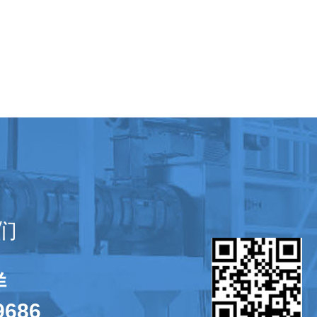
们
洋
9686