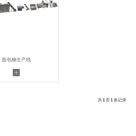
面包糠生产线
共
1
页
1
条记录